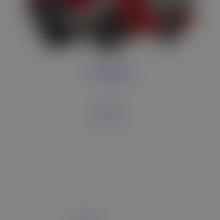
LF 20 KatS
MTF 1