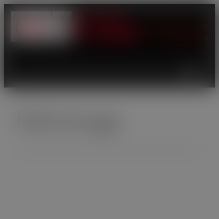
modal-check
JugendFeuerwehr
Kontakt
Intern
Fahrzeuge